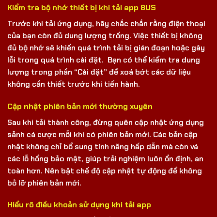
Kiểm tra bộ nhớ thiết bị khi tải app 8US
Trước khi tải ứng dụng, hãy chắc chắn rằng điện thoại
của bạn còn đủ dung lượng trống. Việc thiết bị không
đủ bộ nhớ sẽ khiến quá trình tải bị gián đoạn hoặc gây
lỗi trong quá trình cài đặt. Bạn có thể kiểm tra dung
lượng trong phần “Cài đặt” để xoá bớt các dữ liệu
không cần thiết trước khi tiến hành.
Cập nhật phiên bản mới thường xuyên
Sau khi tải thành công, đừng quên cập nhật ứng dụng
sảnh cá cược mỗi khi có phiên bản mới. Các bản cập
nhật không chỉ bổ sung tính năng hấp dẫn mà còn vá
các lỗ hổng bảo mật, giúp trải nghiệm luôn ổn định, an
toàn hơn. Nên bật chế độ cập nhật tự động để không
bỏ lỡ phiên bản mới.
Hiểu rõ điều khoản sử dụng khi tải app