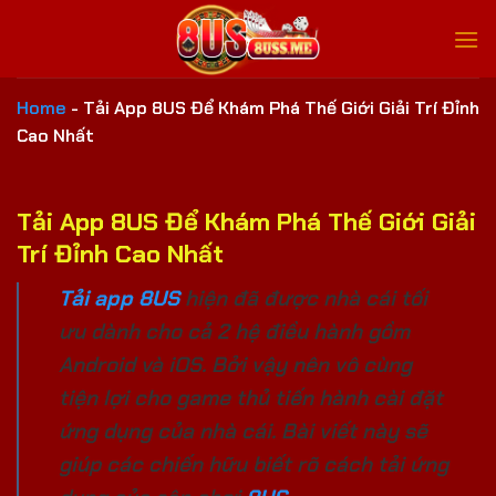
Bỏ
qua
nội
dung
Home
-
Tải App 8US Để Khám Phá Thế Giới Giải Trí Đỉnh
Cao Nhất
Tải App 8US Để Khám Phá Thế Giới Giải
Trí Đỉnh Cao Nhất
Tải app 8US
hiện đã được nhà cái tối
ưu dành cho cả 2 hệ điều hành gồm
Android và iOS. Bởi vậy nên vô cùng
tiện lợi cho game thủ tiến hành cài đặt
ứng dụng của nhà cái. Bài viết này sẽ
giúp các chiến hữu biết rõ cách tải ứng