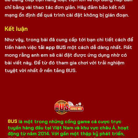
chỉ bằng vài thao tác đơn giản. Hãy đảm bảo kết nối
mạng ổn định để quá trình cài đặt không bị gián đoạn.
Kết luận
Như vậy, trong bài đã cung cấp tới bạn chi tiết cách để
tiến hành việc
tải app 8US
một cách dễ dàng nhất. Rất
mong rằng anh em sẽ cài đặt được ứng dụng nhờ có
bài viết này. Để từ đó tham gia chơi với trải nghiệm
tuyệt vời nhất ở nền tảng 8US.
8US
là một trong những cổng game cá cược trực
tuyến hàng đầu tại Việt Nam và khu vực châu Á, hoạt
động từ năm 2014. Với gần một thập kỷ phát triển,