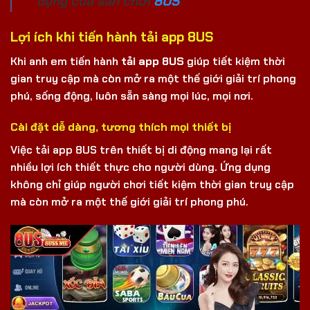
dụng của sân chơi
8US
.
Lợi ích khi tiến hành tải app 8US
Khi anh em tiến hành
tải app 8US
giúp tiết kiệm thời
gian truy cập mà còn mở ra một thế giới giải trí phong
phú, sống động, luôn sẵn sàng mọi lúc, mọi nơi.
Cài đặt dễ dàng, tương thích mọi thiết bị
Việc tải app 8US trên thiết bị di động mang lại rất
nhiều lợi ích thiết thực cho người dùng. Ứng dụng
không chỉ giúp người chơi tiết kiệm thời gian truy cập
mà còn mở ra một thế giới giải trí phong phú.