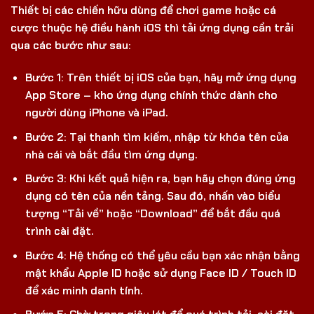
Thiết bị các chiến hữu dùng để chơi game hoặc cá
cược thuộc hệ điều hành iOS thì tải ứng dụng cần trải
qua các bước như sau:
Bước 1: Trên thiết bị iOS của bạn, hãy mở ứng dụng
App Store – kho ứng dụng chính thức dành cho
người dùng iPhone và iPad.
Bước 2: Tại thanh tìm kiếm, nhập từ khóa tên của
nhà cái và bắt đầu tìm ứng dụng.
Bước 3: Khi kết quả hiện ra, bạn hãy chọn đúng ứng
dụng có tên của nền tảng. Sau đó, nhấn vào biểu
tượng “Tải về” hoặc “Download” để bắt đầu quá
trình cài đặt.
Bước 4: Hệ thống có thể yêu cầu bạn xác nhận bằng
mật khẩu Apple ID hoặc sử dụng Face ID / Touch ID
để xác minh danh tính.