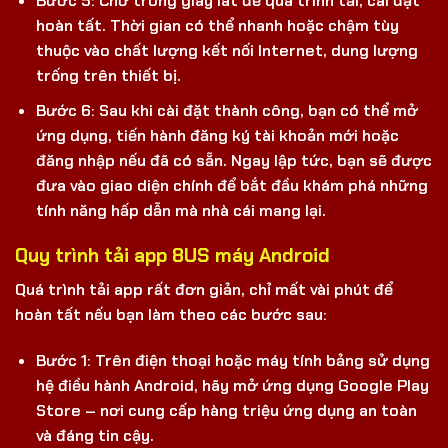
Bước 5: Chờ trong giây lát để quá trình tải, cài đặt
hoàn tất. Thời gian có thể nhanh hoặc chậm tùy
thuộc vào chất lượng kết nối Internet, dung lượng
trống trên thiết bị.
Bước 6: Sau khi cài đặt thành công, bạn có thể mở
ứng dụng, tiến hành đăng ký tài khoản mới hoặc
đăng nhập nếu đã có sẵn. Ngay lập tức, bạn sẽ được
đưa vào giao diện chính để bắt đầu khám phá những
tính năng hấp dẫn mà nhà cái mang lại.
Quy trình tải app 8US máy Android
Quá trình tải app rất đơn giản, chỉ mất vài phút để
hoàn tất nếu bạn làm theo các bước sau:
Bước 1: Trên điện thoại hoặc máy tính bảng sử dụng
hệ điều hành Android, hãy mở ứng dụng Google Play
Store – nơi cung cấp hàng triệu ứng dụng an toàn
và đáng tin cậy.