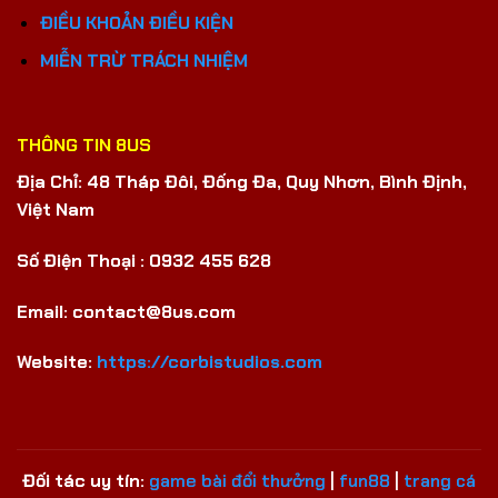
ĐIỀU KHOẢN ĐIỀU KIỆN
MIỄN TRỪ TRÁCH NHIỆM
THÔNG TIN 8US
Địa Chỉ: 48 Tháp Đôi, Đống Đa, Quy Nhơn, Bình Định,
Việt Nam
Số Điện Thoại : 0932 455 628
Email:
contact@8us.com
Website:
https://corbistudios.com
Đối tác uy tín:
game bài đổi thưởng
|
fun88
|
trang cá