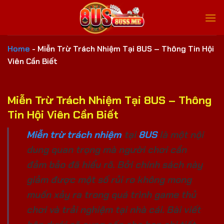
Bỏ
qua
nội
dung
Home
-
Miễn Trừ Trách Nhiệm Tại 8US – Thông Tin Hội
Viên Cần Biết
Miễn Trừ Trách Nhiệm Tại 8US – Thông
Tin Hội Viên Cần Biết
Miễn trừ trách nhiệm
tại
8US
là một nội
dung quan trọng mà người chơi cần
đảm bảo đã hiểu rõ. Bởi chính sách này
giảm được một số rủi ro không mong
muốn xảy ra trong quá trình game thủ
chơi và trải nghiệm tại nhà cái. Bài viết