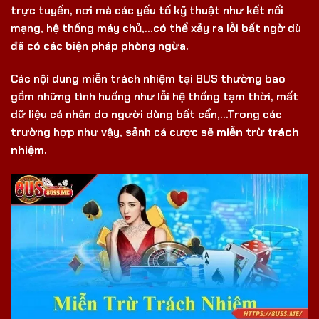
trực tuyến, nơi mà các yếu tố kỹ thuật như kết nối
mạng, hệ thống máy chủ,…có thể xảy ra lỗi bất ngờ dù
đã có các biện pháp phòng ngừa.
Các nội dung miễn trách nhiệm tại 8US thường bao
gồm những tình huống như lỗi hệ thống tạm thời, mất
dữ liệu cá nhân do người dùng bất cẩn,…Trong các
trường hợp như vậy, sảnh cá cược sẽ
miễn trừ trách
nhiệm
.