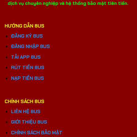
dịch vụ chuyên nghiệp và hệ thống bảo mật tiên tiến.
HƯỚNG DẪN 8US
ĐĂNG KÝ 8US
ĐĂNG NHẬP 8US
TẢI APP 8US
RÚT TIỀN 8US
NẠP TIỀN 8US
CHÍNH SÁCH 8US
LIÊN HỆ 8US
GIỚI THIỆU 8US
CHÍNH SÁCH BẢO MẬT